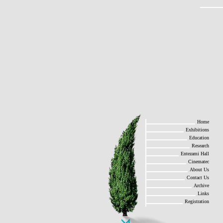
Home
Exhibitions
Education
Research
Entezami Hall
Cinematec
About Us
Contact Us
Archive
Links
Registration