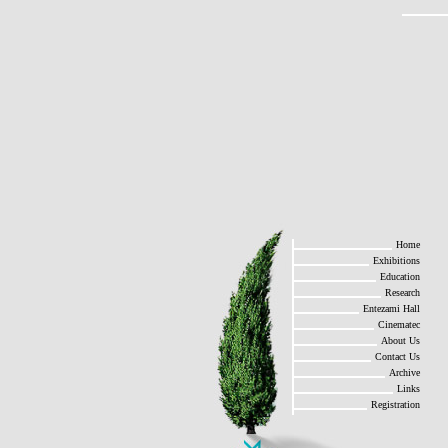
Home
Exhibitions
Education
Research
Entezami Hall
Cinematec
About Us
Contact Us
Archive
Links
Registration