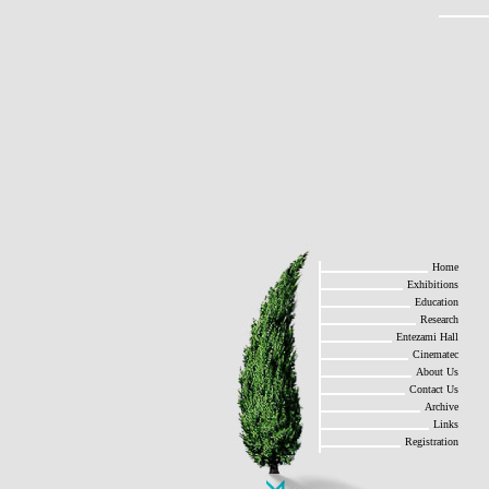
Home
Exhibitions
Education
Research
Entezami Hall
Cinematec
About Us
Contact Us
Archive
Links
Registration