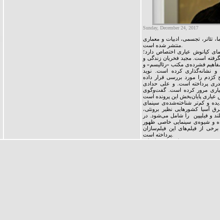
Sunday, December 24, 2017
، تئاتر، تجسمی، ادبیات و معماری
منتشر شده است.
ای کیانوش عیاری اختصاص دارد؛
نگرفته است. مجید فخریان زندگی و
فاهیم فشرده‌ی مکتب «رئالیسم» و
و نشانه‌گذاری کرده است. نوید
 کژدم را مورد بررسی قرار داده
دری پرداخته است. و علی حدادی
عیاری مرور کرده است. گفت‌وگوی
ه و کم‌تر شناخته‌شده‌ی سینمای
ق آسیا کشورهایی نظیر برونئی،
یلند و فیلیپین را شامل می‌شود. در
گاه و شیوه‌ی سینمایی خاصی ظهور
رخی از فیلم‌های این فیلم‌سازان
پرداخته است.
غمه ثمینی نویسنده اختصاص داده‌ایم
‌ی «زبان تمشک‌های وحشی» The Language of Wild Raspberry او به
بسیاری را برانگیخت. او در گفت و
«بحران مخاطب، توهم یا واقعیت» پرونده‌ای ست درباره وضعیت مخاطب در تئاتر ایران.
اینکه آیا اساساً چنین بحرانی وجود
 صادقی در گفت و گو با بابک احمدی
 دود مي‌شود» ابعاد نگران کننده‌ی
حیدری ماهر، جابر رمضانی و سجاد
جا به جا می‌شویم» به راهکارهای
ان رئاليسم سوسياليستي اختصاص
 سعي مي‌شد به عنوان سبك هنري