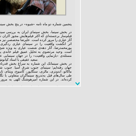
پنجمین شماره دو ماه نامه «شیوه» در پنج بخش سینما
در بخش سینما، بخش سینمای ایران به بررسی سینم
فیلم‌ساز برجسته‌ای که اکثر فیلم‌هایش مجوز اکران 
آثار عیاری را مرور کرده است. علیرضا محصصی نیز م
اثر انگشت واقعیت را در سینمای عیاری ردگیری 
پورمحمدرضا، آثار دهه‌ی شصت عیاری به ویژه شبح
است. وحید مرتضوی به تحلیل عمیق فیلم خانه‌ی پ
مسئله‌ی «بازنمایی واقعیت» را در جهان سینمایی 
سعید عقیقی با استاد کیانوش عیاری پایان‌بخش این پرونده است.
در بخش سینماتک این شماره به سراغ بخش قدرنادید
جهان رفته‌ایم؛ سینمای جنوب شرق آسیا. جنوب شر
ماکائو، اندونزی، مالزی، سنگاپور، کامبوج، ویتنام، تا
طی سال‌های قبل به‌تدریج سینماگران متفاوتی با ن
کرده‌اند. در این شماره امیرهوشنگ للهی به مرور ب
در بخش تئاتر، چهره‌ی تئاتری این شماره مجله را به ن
که نمایشنامه
کارگردانی شیوا مسعودی در تماشاخانه‌ی پالیز تحسین 
گویی با مهین صدری از نوشتن و دردسرها و لطف‌هایش می‌گوید.
فرزانه ابراهیم‌زاده در مقاله‌ای مسئله بحران مخاطب و 
دارد یا زاییده‌ی تخیل ماست را می‌شکافد. قطب‌الدین
با عنوان «مخاطبي كه با اولين چالش سياسي ـ اجتماعي
این مسئله را مطرح می‌کند. حسن معجونی، نورالدین 
افشاریان نیز در میزگردی با عنوان «با حرکت سایه 
هدایت درست مخاطب امروز می‌پردازند.
در بخش تجسمی، پرونده‌ي نظری اين شماره به جري
دارد؛ رويكردي هنري كه در روسيه‌ي استالينيستي