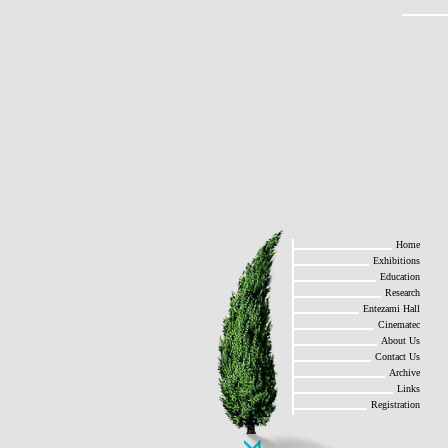
Home
Exhibitions
Education
Research
Entezami Hall
Cinematec
About Us
Contact Us
Archive
Links
Registration